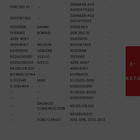
(DAIMLER AG)
058 250 10
-
-
A0004771302
(DAIMLER AG)
1000167423
-
-
0004771302
10101998
HAMM
01292404
-
11110683
BOMAG
058 250 10
-
4255 4067
-
05825015
-
42554067
NEUSON
1000167423
-
504166113
LIEBHERR
10101998
-
51125030051
VOLVO
11110683
-
E-
51125036000
IVECO
4255 4067
-
65.125.015.021
-
42554067
-
6C469C317AA
-
504166113
-
KAT
0 2113149
MAN
51.12503-0051
-
0 1292404
-
51125030051
-
-
-
51.12503-6000
-
-
-
51125036000
-
DAEWOO
-
65.125.015.021
-
CONSTRUCTION
-
-
65125015021
-
-
FORD CARGO
1013, 1015, 2012, 2013
-