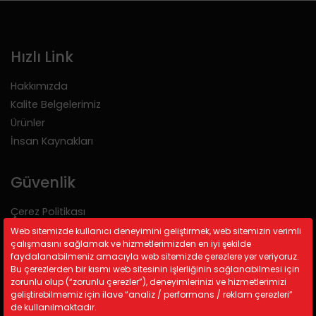
Hızlı Link
Hakkımızda
Kalite Belgelerimiz
Ürünler
İnsan Kaynakları
Güvenlik
Çerez Politikası
Gizlilik Politikası
Web sitemizde kullanıcı deneyimini geliştirmek, web sitemizin verimli
çalışmasını sağlamak ve hizmetlerimizden en iyi şekilde
KVKK
faydalanabilmeniz amacıyla web sitemizde çerezlere yer veriyoruz.
Bu çerezlerden bir kısmı web sitesinin işlerliğinin sağlanabilmesi için
zorunlu olup (“zorunlu çerezler”), deneyimlerinizi ve hizmetlerimizi
İletişim Bilgileri
geliştirebilmemiz için ilave “analiz / performans / reklam çerezleri”
de kullanılmaktadır.
A: Kemalpaşa Organize Sanayi