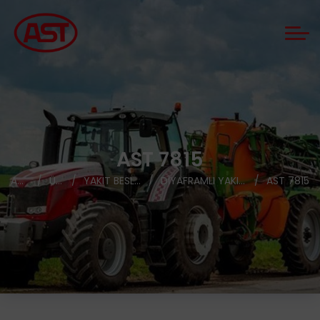
AST 7815
ANASAYFA
ÜRÜNLER
YAKIT BESLEME POMPALARI
DIYAFRAMLI YAKIT BESLEME POMPALARI
AST 7815