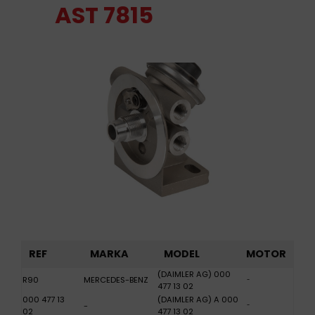
AST 7815
REF
MARKA
MODEL
MOTOR
(DAIMLER AG) 000
R90
MERCEDES-BENZ
-
477 13 02
000 477 13
(DAIMLER AG) A 000
-
-
02
477 13 02