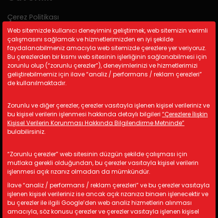
Çerez Politikası
Gizlilik Politikası
Web sitemizde kullanıcı deneyimini geliştirmek, web sitemizin verimli
çalışmasını sağlamak ve hizmetlerimizden en iyi şekilde
KVKK
faydalanabilmeniz amacıyla web sitemizde çerezlere yer veriyoruz.
Bu çerezlerden bir kısmı web sitesinin işlerliğinin sağlanabilmesi için
zorunlu olup (“zorunlu çerezler”), deneyimlerinizi ve hizmetlerimizi
İletişim Bilgileri
geliştirebilmemiz için ilave “analiz / performans / reklam çerezleri”
de kullanılmaktadır.
A: Kemalpaşa Organize Sanayi
Bölgesi 19 Sokak No:17/1 İzmir/
Zorunlu ve diğer çerezler, çerezler vasıtayla işlenen kişisel verileriniz ve
TÜRKİYE
bu kişisel verilerin işlenmesi hakkında detaylı bilgileri
“Çerezlere İlişkin
M: info@astotomotiv.com
Kişisel Verilerin Korunması Hakkında Bilgilendirme Metninde”
bulabilirsiniz.
T: +90 232 877 21 33
T: +90 530 668 39 83
“Zorunlu çerezler” web sitesinin düzgün şekilde çalışması için
T: +90 530 668 39 84
mutlaka gerekli olduğundan, bu çerezler vasıtayla kişisel verilerin
işlenmesi açık rızanız olmadan da mümkündür.
İlave “analiz / performans / reklam çerezleri” ve bu çerezler vasıtayla
Copyright © 2024 AST Otomotiv. All rights reserved.
işlenen kişisel verileriniz ise ancak açık rızanıza binaen işlenecektir ve
bu çerezler ile ilgili Google’den web analiz hizmetlerin alınması
amacıyla, söz konusu çerezler ve çerezler vasıtayla işlenen kişisel