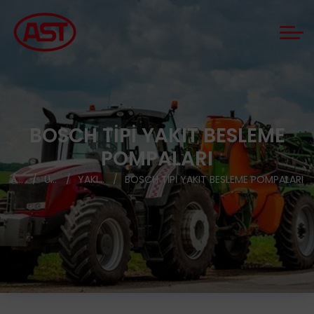
BOSCH TIPI YAKIT BESLEME
POMPALARI
ANASAYFA
ÜRÜNLER
YAKIT BESLEME POMPALARI
BOSCH TIPI YAKIT BESLEME POMPALARI