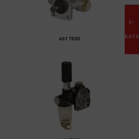
E-
KAT
AST 7630