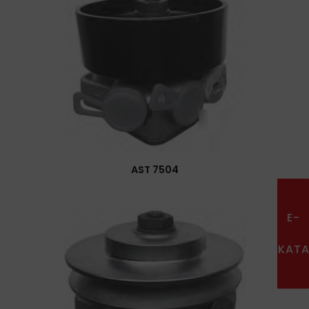
AST 7504
E-
KAT