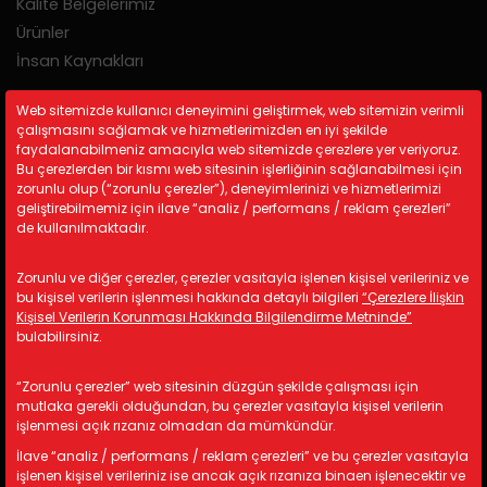
Kalite Belgelerimiz
Ürünler
İnsan Kaynakları
Web sitemizde kullanıcı deneyimini geliştirmek, web sitemizin verimli
Güvenlik
çalışmasını sağlamak ve hizmetlerimizden en iyi şekilde
faydalanabilmeniz amacıyla web sitemizde çerezlere yer veriyoruz.
Çerez Politikası
Bu çerezlerden bir kısmı web sitesinin işlerliğinin sağlanabilmesi için
zorunlu olup (“zorunlu çerezler”), deneyimlerinizi ve hizmetlerimizi
Gizlilik Politikası
geliştirebilmemiz için ilave “analiz / performans / reklam çerezleri”
KVKK
de kullanılmaktadır.
Zorunlu ve diğer çerezler, çerezler vasıtayla işlenen kişisel verileriniz ve
İletişim Bilgileri
bu kişisel verilerin işlenmesi hakkında detaylı bilgileri
“Çerezlere İlişkin
Kişisel Verilerin Korunması Hakkında Bilgilendirme Metninde”
A: Kemalpaşa Organize Sanayi
bulabilirsiniz.
Bölgesi 19 Sokak No:17/1 İzmir/
TÜRKİYE
“Zorunlu çerezler” web sitesinin düzgün şekilde çalışması için
M: info@astotomotiv.com
mutlaka gerekli olduğundan, bu çerezler vasıtayla kişisel verilerin
işlenmesi açık rızanız olmadan da mümkündür.
T: +90 232 877 21 33
İlave “analiz / performans / reklam çerezleri” ve bu çerezler vasıtayla
T: +90 530 668 39 83
işlenen kişisel verileriniz ise ancak açık rızanıza binaen işlenecektir ve