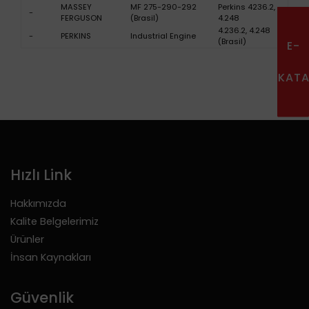
MASSEY
MF 275-290-292
Perkins 4236.2,
-
FERGUSON
(Brasil)
4.248
4.236.2, 4.248
-
PERKINS
Industrial Engine
(Brasil)
E-
KAT
Hızlı Link
Hakkımızda
Kalite Belgelerimiz
Ürünler
İnsan Kaynakları
Güvenlik