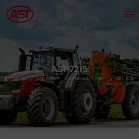
AST 7215
ANASAYFA
ÜRÜNLER
YAKIT BESLEME POMPALARI
DIYAFRAMLI YAKIT BESLEME POMPALARI
AST 7215