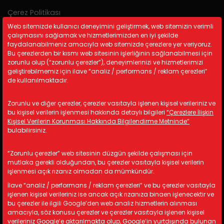
Çerez Politikası
Gizlilik Politikası
Web sitemizde kullanıcı deneyimini geliştirmek, web sitemizin verimli
çalışmasını sağlamak ve hizmetlerimizden en iyi şekilde
KVKK
faydalanabilmeniz amacıyla web sitemizde çerezlere yer veriyoruz.
Bu çerezlerden bir kısmı web sitesinin işlerliğinin sağlanabilmesi için
zorunlu olup (“zorunlu çerezler”), deneyimlerinizi ve hizmetlerimizi
İletişim Bilgileri
geliştirebilmemiz için ilave “analiz / performans / reklam çerezleri”
de kullanılmaktadır.
A: Kemalpaşa Organize Sanayi
Bölgesi 19 Sokak No:17/1 İzmir/
Zorunlu ve diğer çerezler, çerezler vasıtayla işlenen kişisel verileriniz ve
TÜRKİYE
bu kişisel verilerin işlenmesi hakkında detaylı bilgileri
“Çerezlere İlişkin
M: info@astotomotiv.com
Kişisel Verilerin Korunması Hakkında Bilgilendirme Metninde”
bulabilirsiniz.
T: +90 232 877 21 33
T: +90 530 668 39 83
“Zorunlu çerezler” web sitesinin düzgün şekilde çalışması için
T: +90 530 668 39 84
mutlaka gerekli olduğundan, bu çerezler vasıtayla kişisel verilerin
işlenmesi açık rızanız olmadan da mümkündür.
İlave “analiz / performans / reklam çerezleri” ve bu çerezler vasıtayla
Copyright © 2024 AST Otomotiv. All rights reserved.
işlenen kişisel verileriniz ise ancak açık rızanıza binaen işlenecektir ve
bu çerezler ile ilgili Google’den web analiz hizmetlerin alınması
amacıyla, söz konusu çerezler ve çerezler vasıtayla işlenen kişisel
verileriniz Google’e aktarılmakta olup, Google’in yurtdışında bulunan