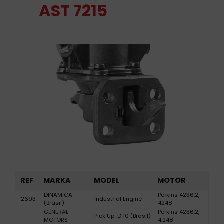
AST 7215
REF
MARKA
MODEL
MOTOR
DINAMICA
Perkins 4236.2,
2693
Industrial Engine
(Brasil)
4248
GENERAL
Perkins 4236.2,
-
Pick Up D 10 (Brasil)
MOTORS
4.248