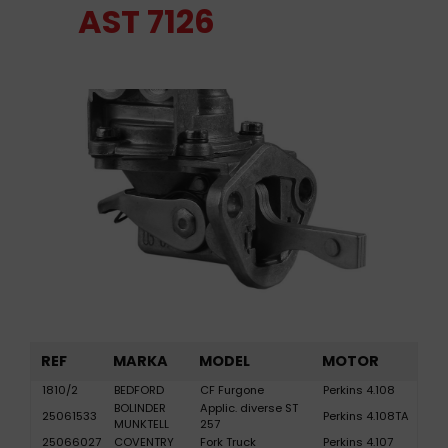
AST 7126
REF
MARKA
MODEL
MOTOR
1810/2
BEDFORD
CF Furgone
Perkins 4.108
BOLINDER
Applic. diverse ST
25061533
Perkins 4.108TA
MUNKTELL
257
25066027
COVENTRY
Fork Truck
Perkins 4.107