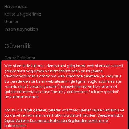
Hakkımızda
Kalite Belgelerimiz
Ürünler
İnsan Kaynakları
Güvenlik
Çerez Politikası
Gizlilik Politikası
Web sitemizde kullanıcı deneyimini geliştirmek, web sitemizin verimli
çalışmasını sağlamak ve hizmetlerimizden en iyi şekilde
KVKK
faydalanabilmeniz amacıyla web sitemizde çerezlere yer veriyoruz.
Bu çerezlerden bir kısmı web sitesinin işlerliğinin sağlanabilmesi için
zorunlu olup (“zorunlu çerezler”), deneyimlerinizi ve hizmetlerimizi
İletişim Bilgileri
geliştirebilmemiz için ilave “analiz / performans / reklam çerezleri”
de kullanılmaktadır.
A: Kemalpaşa Organize Sanayi
Bölgesi 19 Sokak No:17/1 İzmir/
Zorunlu ve diğer çerezler, çerezler vasıtayla işlenen kişisel verileriniz ve
TÜRKİYE
bu kişisel verilerin işlenmesi hakkında detaylı bilgileri
“Çerezlere İlişkin
M: info@astotomotiv.com
Kişisel Verilerin Korunması Hakkında Bilgilendirme Metninde”
bulabilirsiniz.
T: +90 232 877 21 33