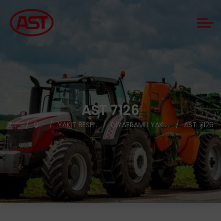
AST 7126
ANASAYFA
ÜRÜNLER
YAKIT BESLEME POMPALARI
DIYAFRAMLI YAKIT BESLEME POMPALARI
AST 7126