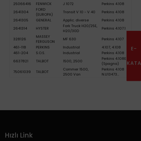
25066416
FENWICK
J 1072
Perkins 4.108
FORD
2641304
Transit V 10 - V 40
Perkins 4.108
(EUROPA)
2641305
GENERAL
Applic. diverse
Perkins 4.108
Fork Truck H20/25E,
2641314
HYSTER
Perkins 4.107.1
H20/30D
MASSEY
328126
MF 630
Perkins 4.107
FERGUSON
461-118
PERKINS
Industrial
4.107, 4.108
E-
461-204
S.O.S.
Industrial
Perkins 4.108
Perkins 4.108E
6637821
TALBOT
1500, 2500
KAT
(Spagna)
Commer 1500,
Perkins 4.108
75061039
TALBOT
2500 Van
N.U13473...
Hızlı Link