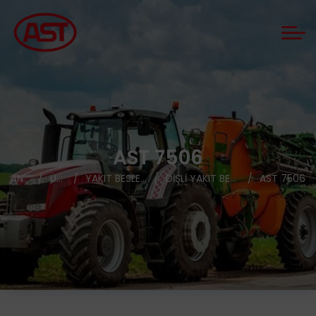
AST 7506
ANASAYFA
ÜRÜNLER
YAKIT BESLEME POMPALARI
DIŞLI YAKIT BESLEME POMPALARI
AST 7506