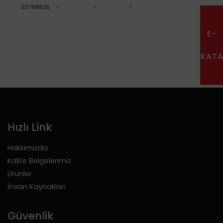
20798525
-
-
-
E-
KAT
Hızlı Link
Hakkımızda
Kalite Belgelerimiz
Ürünler
İnsan Kaynakları
Güvenlik