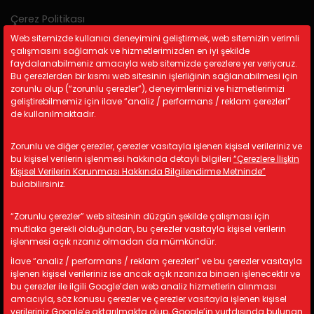
Çerez Politikası
Gizlilik Politikası
Web sitemizde kullanıcı deneyimini geliştirmek, web sitemizin verimli
çalışmasını sağlamak ve hizmetlerimizden en iyi şekilde
KVKK
faydalanabilmeniz amacıyla web sitemizde çerezlere yer veriyoruz.
Bu çerezlerden bir kısmı web sitesinin işlerliğinin sağlanabilmesi için
zorunlu olup (“zorunlu çerezler”), deneyimlerinizi ve hizmetlerimizi
İletişim Bilgileri
geliştirebilmemiz için ilave “analiz / performans / reklam çerezleri”
de kullanılmaktadır.
A: Kemalpaşa Organize Sanayi
Bölgesi 19 Sokak No:17/1 İzmir/
Zorunlu ve diğer çerezler, çerezler vasıtayla işlenen kişisel verileriniz ve
TÜRKİYE
bu kişisel verilerin işlenmesi hakkında detaylı bilgileri
“Çerezlere İlişkin
M: info@astotomotiv.com
Kişisel Verilerin Korunması Hakkında Bilgilendirme Metninde”
bulabilirsiniz.
T: +90 232 877 21 33
T: +90 530 668 39 83
“Zorunlu çerezler” web sitesinin düzgün şekilde çalışması için
T: +90 530 668 39 84
mutlaka gerekli olduğundan, bu çerezler vasıtayla kişisel verilerin
işlenmesi açık rızanız olmadan da mümkündür.
İlave “analiz / performans / reklam çerezleri” ve bu çerezler vasıtayla
Copyright © 2024 AST Otomotiv. All rights reserved.
işlenen kişisel verileriniz ise ancak açık rızanıza binaen işlenecektir ve
bu çerezler ile ilgili Google’den web analiz hizmetlerin alınması
amacıyla, söz konusu çerezler ve çerezler vasıtayla işlenen kişisel
verileriniz Google’e aktarılmakta olup, Google’in yurtdışında bulunan