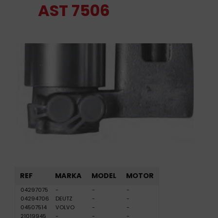
AST 7506
REF
MARKA
MODEL
MOTOR
04297075
-
-
-
04294706
DEUTZ
-
-
04507514
VOLVO
-
-
21019945
-
-
-