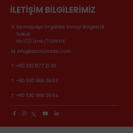
İLETIŞIM BILGILERIMIZ
A:
Kemalpaşa Organize Sanayi Bölgesi 19
Sokak
No:17/1 İzmir/TÜRKİYE
M:
info@astotomotiv.com
T:
+90 232 877 21 33
T:
+90 530 668 39 83
T:
+90 530 668 39 84