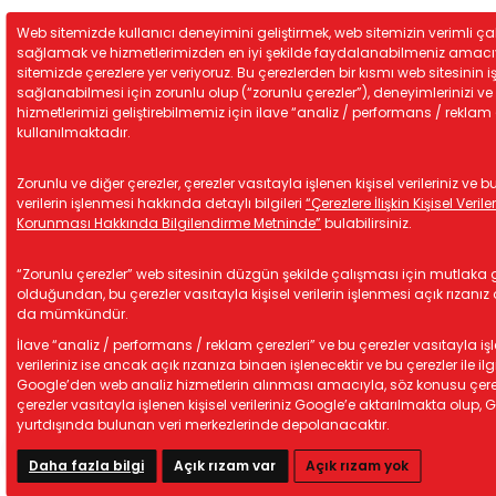
Web sitemizde kullanıcı deneyimini geliştirmek, web sitemizin verimli ça
sağlamak ve hizmetlerimizden en iyi şekilde faydalanabilmeniz amac
sitemizde çerezlere yer veriyoruz. Bu çerezlerden bir kısmı web sitesinin iş
sağlanabilmesi için zorunlu olup (“zorunlu çerezler”), deneyimlerinizi ve
hizmetlerimizi geliştirebilmemiz için ilave “analiz / performans / reklam 
kullanılmaktadır.
Zorunlu ve diğer çerezler, çerezler vasıtayla işlenen kişisel verileriniz ve bu
verilerin işlenmesi hakkında detaylı bilgileri
“Çerezlere İlişkin Kişisel Verile
Korunması Hakkında Bilgilendirme Metninde”
bulabilirsiniz.
“Zorunlu çerezler” web sitesinin düzgün şekilde çalışması için mutlaka g
olduğundan, bu çerezler vasıtayla kişisel verilerin işlenmesi açık rızan
da mümkündür.
İlave “analiz / performans / reklam çerezleri” ve bu çerezler vasıtayla işl
verileriniz ise ancak açık rızanıza binaen işlenecektir ve bu çerezler ile ilgi
Google’den web analiz hizmetlerin alınması amacıyla, söz konusu çere
çerezler vasıtayla işlenen kişisel verileriniz Google’e aktarılmakta olup, 
yurtdışında bulunan veri merkezlerinde depolanacaktır.
Daha fazla bilgi
Açık rızam var
Açık rızam yok