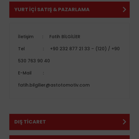
YURT İÇİ SATIŞ & PAZARLAMA
İletişim
:
Fatih BİLGİLİER
Tel
:
+90 232 877 21 33 – (120) / +90
530 763 90 40
E-Mail
:
fatih.bilgilier@astotomotiv.com
DIŞ TİCARET