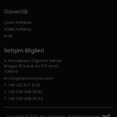
Güvenlik
Çerez Politikası
Gizlilik Politikası
KVKK
İletişim Bilgileri
A: Kemalpaşa Organize Sanayi
Bölgesi 19 Sokak No:17/1 İzmir/
TÜRKİYE
M: info@astotomotiv.com
T: +90 232 877 21 33
T: +90 530 668 39 83
T: +90 530 668 39 84
Copyright © 2024 AST Otomotiv. All rights reserved.